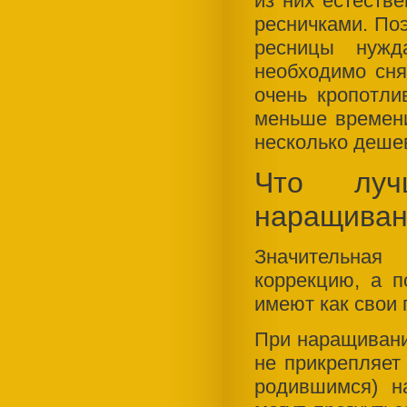
из них естеств
ресничками. По
ресницы нужд
необходимо сня
очень кропотли
меньше времени
несколько деше
Что луч
наращиван
Значительная
коррекцию, а п
имеют как свои 
При наращивани
не прикрепляет
родившимся) н