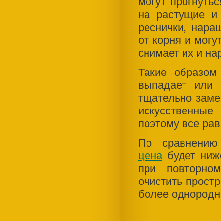
могут прогнуть
на растущие и
реснички, нара
от корня и могу
снимает их и на
Такие образом
выпадает или 
тщательно заме
искусственные 
поэтому все рав
По сравнени
цена
будет ниж
при повторно
очистить прост
более однород